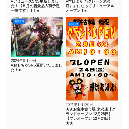
■アミューズSNS更新しまし
■本日より『iクレーン米沢
た！《５月の新景品入荷予定
店』』になってリニューアル
一覧です！！》■
オープン！■
新着情報
お知らせ
2024年6月20日
■おもちゃSNS更新いたしまし
た！■
2021年12月20日
★★お宝中古市場 米沢店【グ
ランドオープン 12月28日】
【プレオープン 12月24日】
★★