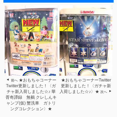
★おもちゃコーナー
★おもちゃコーナーTwitter
前へ
Twitter更新しました！〈ガ
更新しました！〈ガチャ新
チャ新入荷しました☆♪ 華
入荷しました☆♪〉★
次へ
胥奇譚録 無鵺 クレしんキ
ャンプ(仮) 蟹洗車 ガトリ
ングコレクション〉★