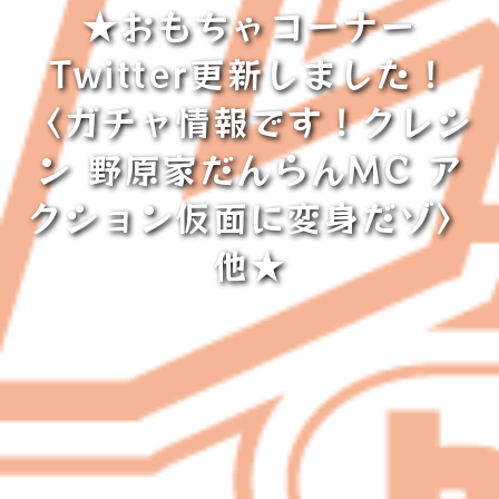
★おもちゃコーナー
Twitter更新しました！
〈ガチャ情報です！クレシ
ン 野原家だんらんMC ア
クション仮面に変身だゾ〉
他★