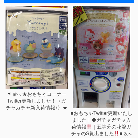
★おもちゃコーナー
前へ
Twitter更新しました！〈ガ
チャガチャ新入荷情報♪〉★
■おもちゃTwitter更新いたし
ました！◆ガチャガチャ入
荷情報
｜五等分の花嫁ガ
チャのS賞出ました
■
次へ