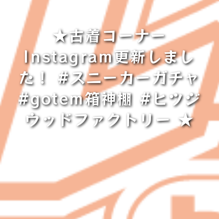
★古着コーナー
Instagram更新しまし
た！ #スニーカーガチャ
#gotem箱神棚 #ヒツジ
ウッドファクトリー ★