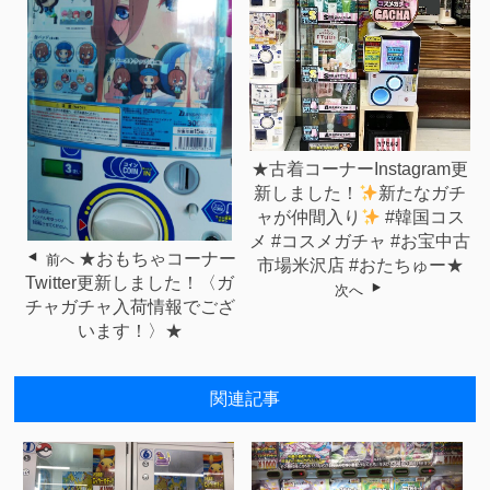
★古着コーナーInstagram更
新しました！
新たなガチ
ャが仲間入り
#韓国コス
メ #コスメガチャ #お宝中古
★おもちゃコーナー
前へ
市場米沢店 #おたちゅー★
Twitter更新しました！〈ガ
次へ
チャガチャ入荷情報でござ
います！〉★
関連記事