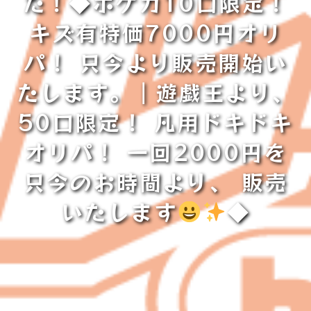
た！◆ポケカ10口限定！
キズ有特価7000円オリ
パ！ 只今より販売開始い
たします。｜遊戯王より、
50口限定！ 凡用ドキドキ
オリパ！ 一回2000円を
只今のお時間より、 販売
いたします
◆