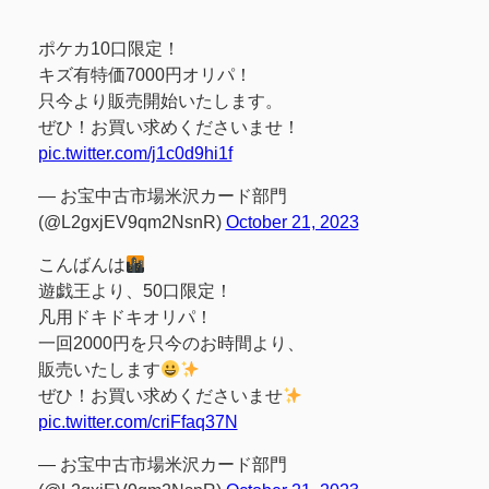
ポケカ10口限定！
キズ有特価7000円オリパ！
只今より販売開始いたします。
ぜひ！お買い求めくださいませ！
pic.twitter.com/j1c0d9hi1f
— お宝中古市場米沢カード部門
(@L2gxjEV9qm2NsnR)
October 21, 2023
こんばんは
遊戯王より、50口限定！
凡用ドキドキオリパ！
一回2000円を只今のお時間より、
販売いたします
ぜひ！お買い求めくださいませ
pic.twitter.com/criFfaq37N
— お宝中古市場米沢カード部門