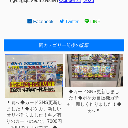
(@L2gxjEV9qm2NsnR)
October 21, 2023
Facebook
Twitter
LINE
同カテゴリー前後の記事
◆カードSNS更新しまし
た！◆ポケカ自販機ガチ
◆カードSNS更新し
前へ
ャ、新しく作りました！◆
ました！◆ポケカ、新しい
次へ
オリパ作りました！キズ有
りのカードのみで、7000円
10口のオリパです。◆