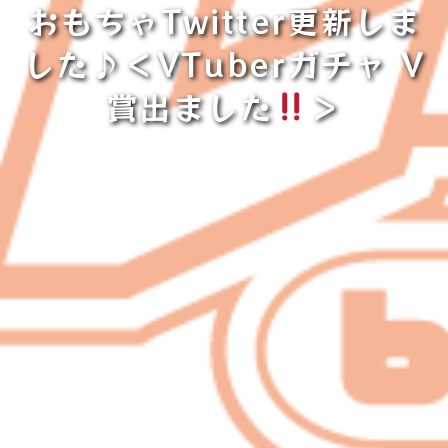
おもちゃTwitter更新しま
した♪＜VTuberガチャ V
賞出ました
＞