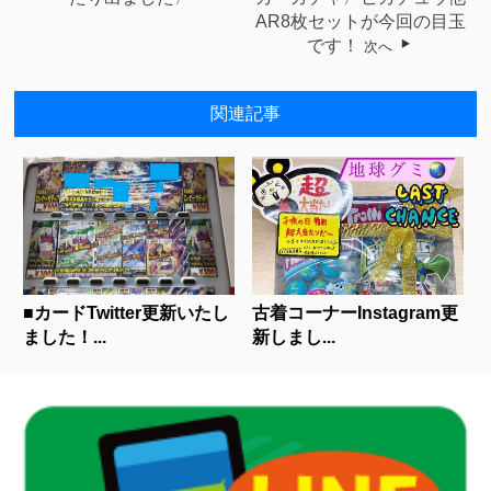
AR8枚セットが今回の目玉
です！
次へ
関連記事
■カードTwitter更新いたし
古着コーナーInstagram更
ました！...
新しまし...