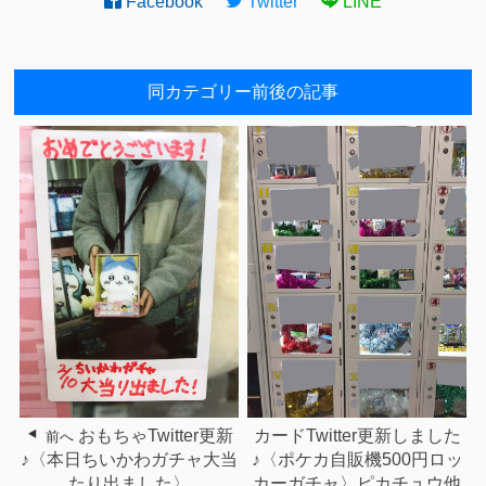
Facebook
Twitter
LINE
同カテゴリー前後の記事
おもちゃTwitter更新
カードTwitter更新しました
前へ
♪〈本日ちいかわガチャ大当
♪〈ポケカ自販機500円ロッ
たり出ました〉
カーガチャ〉ピカチュウ他