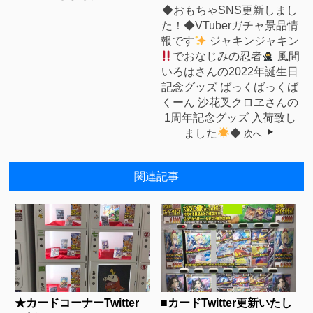
◆おもちゃSNS更新しまし
た！◆VTuberガチャ景品情
報です
ジャキンジャキン
でおなじみの忍者
風間
いろはさんの2022年誕生日
記念グッズ ばっくばっくば
くーん 沙花叉クロヱさんの
1周年記念グッズ 入荷致し
ました
◆
次へ
関連記事
★カードコーナーTwitter
■カードTwitter更新いたし