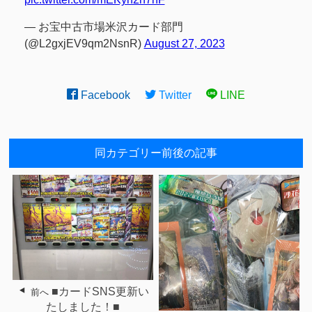
— お宝中古市場米沢カード部門
(@L2gxjEV9qm2NsnR)
August 27, 2023
Facebook
Twitter
LINE
同カテゴリー前後の記事
■カードSNS更新い
前へ
たしました！■