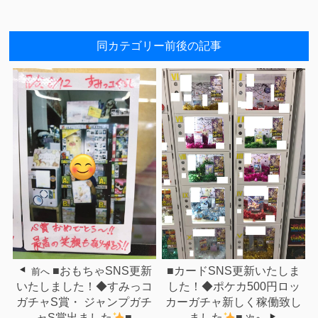
同カテゴリー前後の記事
■おもちゃSNS更新
■カードSNS更新いたしま
前へ
いたしました！◆すみっコ
した！◆ポケカ500円ロッ
ガチャS賞・ ジャンプガチ
カーガチャ新しく稼働致し
ャS賞出ました
■
ました
■