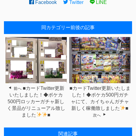
Facebook
Twitter
LINE
同カテゴリー前後の記事
■カードTwitter更新
■カードTwitter更新いたしま
前へ
いたしました！◆ポケカ
した！◆ポケカ500円ガチ
500円ロッカーガチャ新し
ャにて、カイちゃんガチャ
く景品がリニューアル致し
新しく稼働致しました
■
ました
■
次へ
関連記事