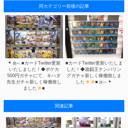
同カテゴリー前後の記事
■カードTwitter更新
■カードTwitter更新いたしま
前へ
いたしました！◆ポケカ
した！◆遊戯王ナンバリン
500円ガチャにて、キハダ
グガチャ新しく稼働致しま
先生ガチャ新しく稼働致し
した
■
次へ
ました
■
関連記事