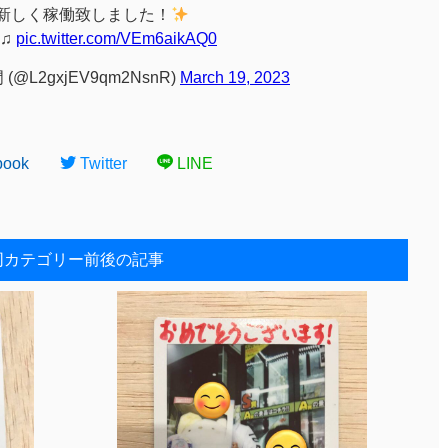
ャ新しく稼働致しました！
♫
pic.twitter.com/VEm6aikAQ0
L2gxjEV9qm2NsnR)
March 19, 2023
book
Twitter
LINE
同カテゴリー前後の記事