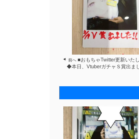
■おもちゃTwitter更新い
前へ
◆本日、VtuberガチャＳ賞出ま