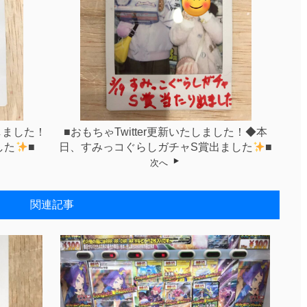
たしました！
■おもちゃTwitter更新いたしました！◆本
した
■
日、すみっコぐらしガチャS賞出ました
■
次へ
関連記事