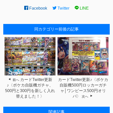
Facebook
Twitter
LINE
同カテゴリー前後の記事
カードTwitter更新
カードTwitter更新♪〈ポケカ
前へ
♪〈ポケカ自販機ガチャ、
自販機500円ロッカーガチ
500円と300円を新しく入れ
ャ│ワンピース500円オリ
替えました！〉
パ〉
次へ
関連記事