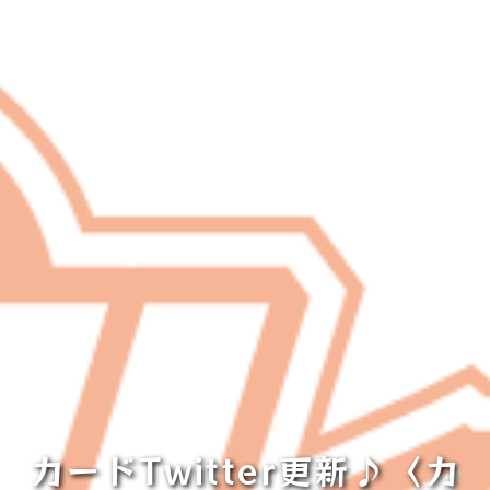
カードTwitter更新♪〈カ