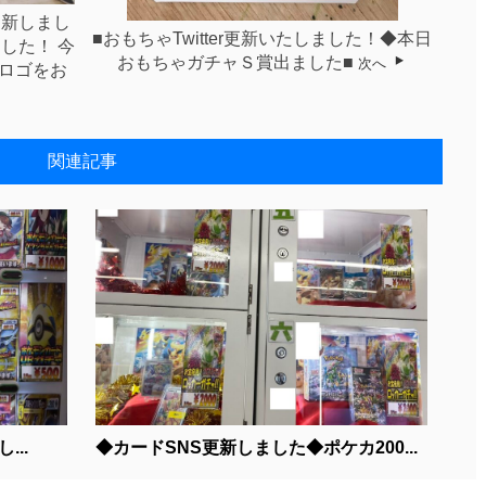
m更新しまし
■おもちゃTwitter更新いたしました！◆本日
した！ 今
おもちゃガチャＳ賞出ました■
次へ
スロゴをお
関連記事
...
◆カードSNS更新しました◆ポケカ200...