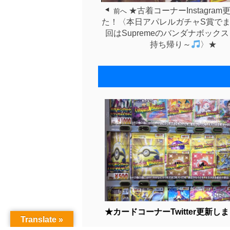
★古着コーナーInstagra
前へ
た！〈本日アパレルガチャS賞でま
回はSupremeのバンダナボック
持ち帰り～
〉★
★カードコーナーTwitter更新しまし
Translate »