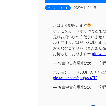
2022年11月14日
ガチャ
カード
おはよう御座います
ポケモンカードオリパまだまだ
是非お買い求めくださいませ♪
ルギアオリパはだいぶ減りまし
おんなのこオリパはまだまだ在
お待ちしておりますー
pic.twi
— お宝中古市場米沢カード部門 (@
ポケモンカード300円ガチャ
pic.twitter.com/cpqpyx4Tl2
— お宝中古市場米沢カード部門 (@