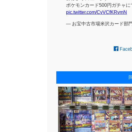
ポケモンカード500円ガチャ
pic.twitter.com/CvVCfKRvmN
— お宝中古市場米沢カード部門 (@
Face