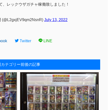
にて、レックウザガチャ稼働致しました！
L2gxjEV9qm2NsnR)
July 13, 2022
book
Twitter
LINE
同カテゴリー前後の記事