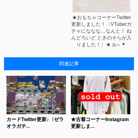
★おもちゃコーナーTwitter
更新しました！〈VTuberガ
チャにななな…なんと！ ね
んどろいど ときのそらが入
りました！〉★
次へ
関連記事
カードTwitter更新♪〈ゼラ
★古着コーナーInstagram
オラガチ...
更新しま...