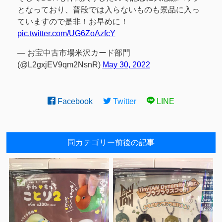
となっており、普段では入らないものも景品に入っ
ていますので是非！お早めに！
pic.twitter.com/UG6ZoAzfcY
— お宝中古市場米沢カード部門
(@L2gxjEV9qm2NsnR)
May 30, 2022
Facebook
Twitter
LINE
同カテゴリー前後の記事