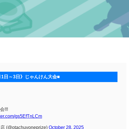
月1日～3日》じゃんけん大会■
!!
itter.com/gs5EfTnLCm
@otachuyoneprize)
October 28, 2025