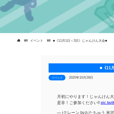
イベント
■《11月1日～3日》じゃんけん大会■
■《11
2025年10月29日
イベント
月初にやります！じゃんけん大会!
是非！ご参加ください!!
pic.tw
— iクレーン byおたちゅう 米沢店 (