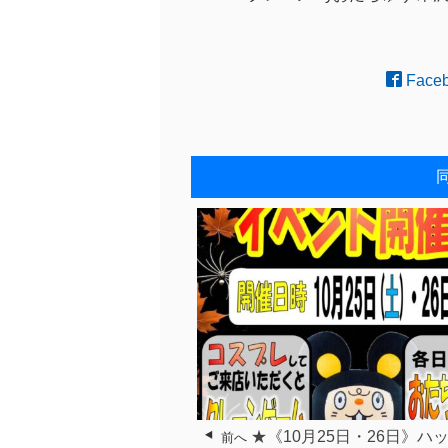
Face
★《10月25日・26日》ハ
前へ