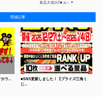
食品大放出‼■
次へ
関連記事
ウ...
■SNS更新しました！【プライズ三角く
じ...