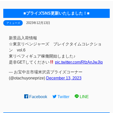
■プライズSNS更新いたしました！■
2023年12月13日
アミューズ
新景品入荷情報
☆東京リベンジャーズ ブレイクタイムコレクショ
ン vol.6
東リベフィギュア稼働開始しました♪
是非GETしてください
pic.twitter.com/RfzAnJwJlq
— お宝中古市場米沢店プライズコーナー
(@otachuyoneprize)
December 13, 2023
Facebook
Twitter
LINE