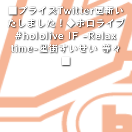
■プライズTwitter更新い
たしました！◆ホロライブ
#hololive IF -Relax
time-星街すいせい 等々
■