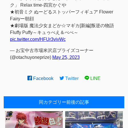
ク」 Relax time-四宮かぐや
★初音ミク ぬーどるストッパーフィギュア Flower
Fairyー朝顔
★劇場版 魔法少女まどか☆マギカ[新編]叛逆の物語
Fluffy Puffy～キュゥべえ＆べべ～
pic.twitter.com/HFUr3vivWc
— お宝中古市場米沢店プライズコーナー
(@otachuyoneprize)
May 25, 2023
Facebook
Twitter
LINE
同カテゴリー前後の記事