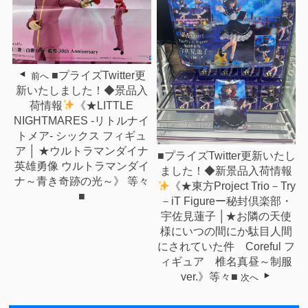
■プライズTwitter更
前へ
新いたしました！◆景品入
荷情報
《★LITTLE
NIGHTMARES -リトルナイ
トメア- シックス フィギュ
ア │ ★ウルトラマンダイナ
■プライズTwitter更新いたし
英雄勇像 ウルトラマンダイ
ました！◆新景品入荷情報
ナ～青き奇跡の光～》 等々
《★東方Project Trio－Try
■
－iT Figureー秘封倶楽部・
宇佐見蓮子 │★お隣の天使
様にいつの間にか駄目人間
にされていた件 Coreful フ
ィギュア 椎名真昼～制服
ver.》等々■
次へ