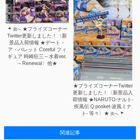
★プライズコーナー
前へ
Twitter更新しました！〈新
景品入荷情報 ★デート・
ア・バレット Coreful フィ
ギュア 時崎狂三～水着ver.
～Renewal〉他★
★プライズコーナーTwitter
更新しました！〈新景品入
荷情報 ★NARUTO-ナルト-
疾風伝 Q posket-波風ミナ
ト- 等々〉★
次へ
関連記事