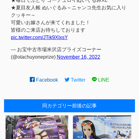
★毎日でぶどり コーデュロイぬいぐるみXL
★夏目友人帳 ぬいぐるみ～ニャンコ先生お気に入り
クッキー～
可愛いお嫁さんが来てくれました！
皆様のご来店お待ちしております
pic.twitter.com/JTik9XIxsY
— お宝中古市場米沢店プライズコーナー
(@otachuyoneprize)
November 16, 2022
Facebook
Twitter
LINE
同カテゴリー前後の記事