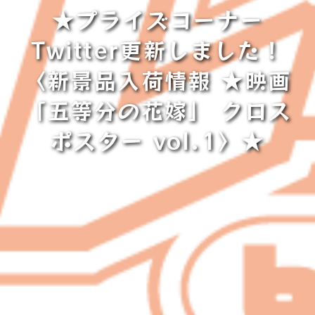
★プライズコーナー
Twitter更新しました！
〈新景品入荷情報 ★映画
「五等分の花嫁」 クロス
ポスター vol.1〉★