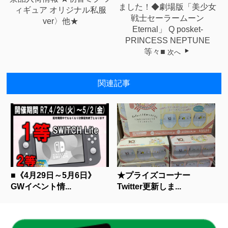
ました！◆劇場版「美少女
ィギュア オリジナル私服
戦士セーラームーン
ver〉他★
Eternal」 Q posket-
PRINCESS NEPTUNE
等々■
次へ
関連記事
■《4月29日～5月6日》
★プライズコーナー
GWイベント情...
Twitter更新しま...