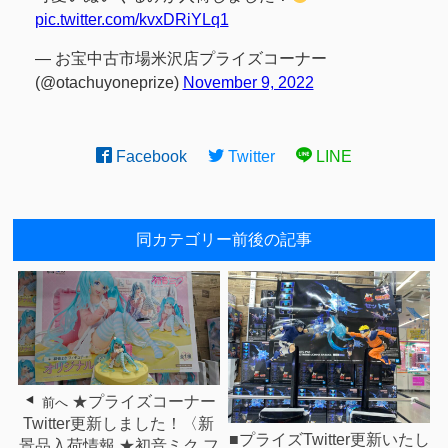
pic.twitter.com/kvxDRiYLq1
— お宝中古市場米沢店プライズコーナー
(@otachuyoneprize)
November 9, 2022
Facebook
Twitter
LINE
同カテゴリー前後の記事
★プライズコーナー
前へ
Twitter更新しました！〈新
■プライズTwitter更新いたし
景品入荷情報 ★初音ミク フ