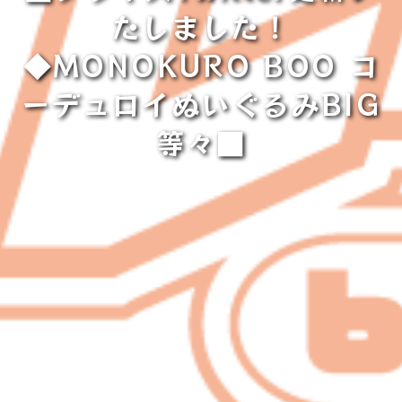
たしました！
◆MONOKURO BOO コ
ーデュロイぬいぐるみBIG
等々■