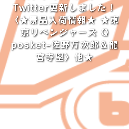
Twitter更新しました！
〈★景品入荷情報★ ★東
京リベンジャーズ Q
posket-佐野万次郎＆龍
宮寺堅〉他★