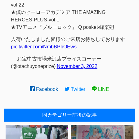
vol.22
★僕のヒーローアカデミア THE AMAZING
HEROES-PLUS-vol.1
★TVアニメ『ブルーロック』 Q posket-蜂楽廻
入荷いたしました皆様のご来店お待ちしております
pic.twitter.com/NmbBPbOEws
— お宝中古市場米沢店プライズコーナー
(@otachuyoneprize)
November 3, 2022
Facebook
Twitter
LINE
同カテゴリー前後の記事