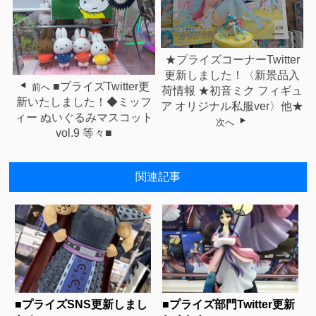
★プライズコーナーTwitter
更新しました！〈新景品入
■プライズTwitter更
前へ
荷情報 ★初音ミク フィギュ
新いたしました！◆ミッフ
ア オリジナル私服ver〉他★
ィー ぬいぐるみマスコット
次へ
vol.9 等々■
関連記事
■プライズSNS更新しまし
■プライズ部門Twitter更新