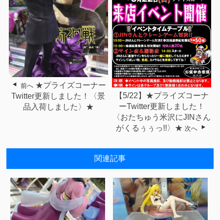
★プライズコーナー
前へ
【5/22】★プライズコーナ
Twitter更新しました！〈景
ーTwitter更新しました！
品入荷しました〉★
〈おたちゅう米沢にJINさん
がくるぅぅっ!!〉★
次へ
関連記事