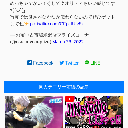
めっちゃでかい！そしてクオリティもいい感じです
٩( ‘ω’ )و
写真では良さがなかなか伝わらないのでぜひゲット
してね
pic.twitter.com/CFpctUIv6k
— お宝中古市場米沢店プライズコーナー
(@otachuyoneprize)
March 26, 2022
Facebook
Twitter
LINE
同カテゴリー前後の記事