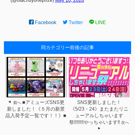
(@otachuyoneprize)
May 10, 2026
Facebook
Twitter
LINE
同カテゴリー前後の記事
■アミューズSNS更
SNS更新しました！
前へ
新しました！《５月の新景
《5/23・24》またまたリニ
品入荷予定一覧です！！》■
ューアルしちゃいます
祭‼‼‼‼やっちゃいます‼
次へ