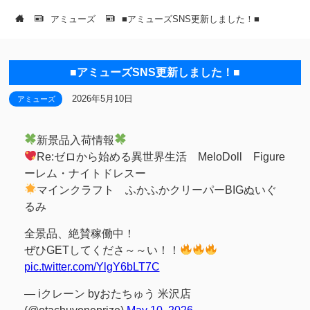
アミューズ
■アミューズSNS更新しました！■
■アミューズSNS更新しました！■
2026年5月10日
アミューズ
新景品入荷情報
Re:ゼロから始める異世界生活 MeloDoll Figure
ーレム・ナイトドレスー
マインクラフト ふかふかクリーパーBIGぬいぐ
るみ
全景品、絶賛稼働中！
ぜひGETしてくださ～～い！！
pic.twitter.com/YlgY6bLT7C
— iクレーン byおたちゅう 米沢店