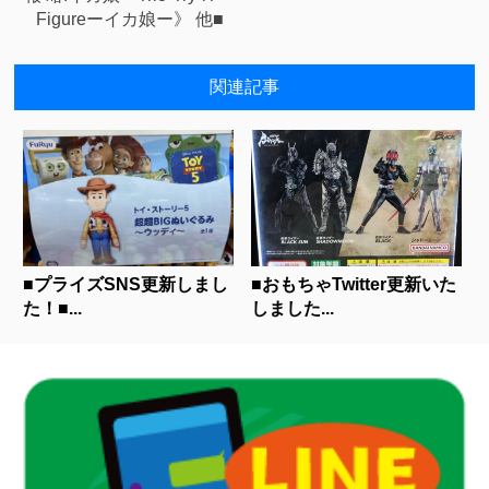
Figureーイカ娘ー》 他■
関連記事
■プライズSNS更新しまし
■おもちゃTwitter更新いた
た！■...
しました...