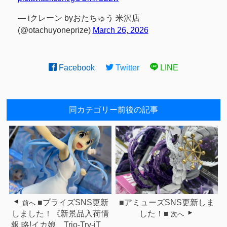
— iクレーン byおたちゅう 米沢店
(@otachuyoneprize)
March 26, 2026
Facebook
Twitter
LINE
同カテゴリー前後の記事
■プライズSNS更新
■アミューズSNS更新しま
前へ
しました！《新景品入荷情
した！■
次へ
報 略!イカ娘 Trio-Try-iT