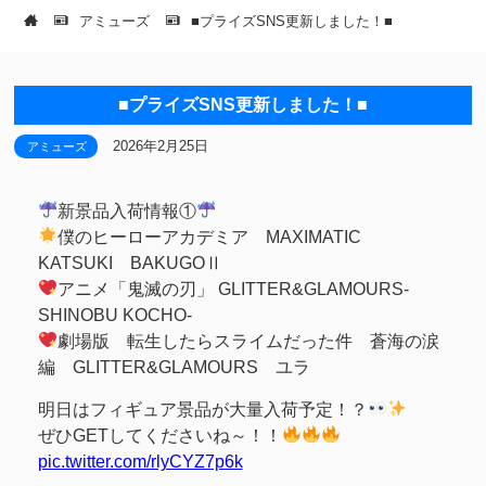
アミューズ
■プライズSNS更新しました！■
■プライズSNS更新しました！■
2026年2月25日
アミューズ
新景品入荷情報①
僕のヒーローアカデミア MAXIMATIC
KATSUKI BAKUGOⅡ
アニメ「鬼滅の刃」 GLITTER&GLAMOURS-
SHINOBU KOCHO-
劇場版 転生したらスライムだった件 蒼海の涙
編 GLITTER&GLAMOURS ユラ
明日はフィギュア景品が大量入荷予定！？
ぜひGETしてくださいね～！！
pic.twitter.com/rlyCYZ7p6k