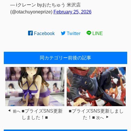
— iクレーン byおたちゅう 米沢店
(@otachuyoneprize)
February 25, 2026
Facebook
Twitter
LINE
同カテゴリー前後の記事
■プライズSNS更新
■プライズSNS更新しまし
前へ
しました！■
た！■
次へ