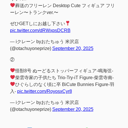
葬送のフリーレン Desktop Cute フィギュア フリ
ーレン〜トランクver.〜
ぜひGETしにお越し下さい
pic.twitter.com/dRWxpsDCRB
— iクレーン byおたちゅう 米沢店
(@otachuyoneprize)
September 20, 2025
②
怪獣8号 ぬーどるストッパーフィギュア-鳴海弦-
柴雲寺家の子供たち Trio-Try-iT Figure-柴雲寺南-
ひぐらしのなく頃に卒 BiCute Bunnies Figure-羽
入-
pic.twitter.com/RoyosxCyr8
— iクレーン byおたちゅう 米沢店
(@otachuyoneprize)
September 20, 2025