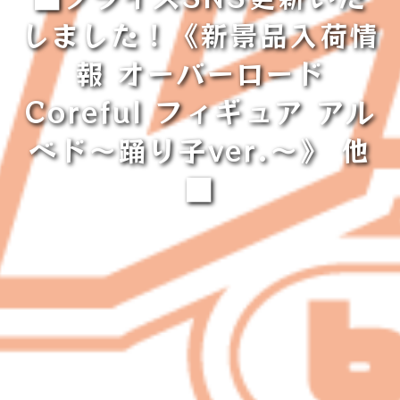
しました！《新景品入荷情
報 オーバーロード
Coreful フィギュア アル
ベド〜踊り子ver.〜》 他
■