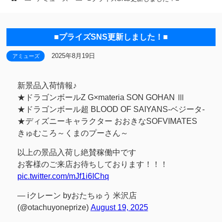
■プライズSNS更新しました！■
2025年8月19日
アミューズ
新景品入荷情報♪
★ドラゴンボールZ G×materia SON GOHAN Ⅲ
★ドラゴンボール超 BLOOD OF SAIYANS-ベジータ-
★ディズニーキャラクター おおきなSOFVIMATES
きゅむころ～くまのプーさん～
以上の景品入荷し絶賛稼働中です
お客様のご来店お待ちしております！！！
pic.twitter.com/mJf1i6IChq
— iクレーン byおたちゅう 米沢店
(@otachuyoneprize)
August 19, 2025