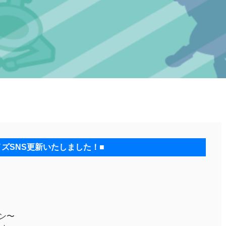
イズSNS更新いたしました！■
コン〜