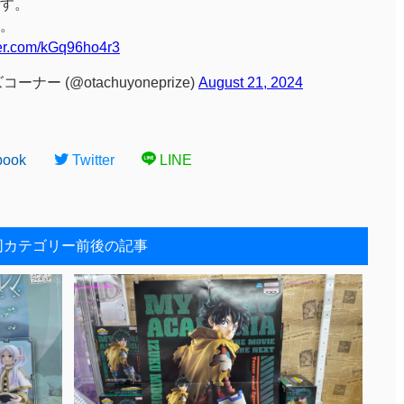
す。
。
tter.com/kGq96ho4r3
 (@otachuyoneprize)
August 21, 2024
book
Twitter
LINE
同カテゴリー前後の記事