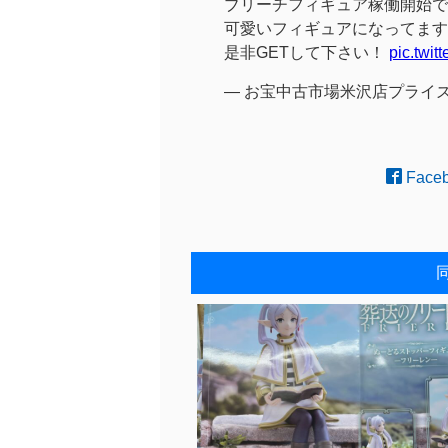
ブリーチフィギュア稼働開始で
可愛いフィギュアになってます
是非GETして下さい！
pic.twi
— お宝中古市場米沢店プライズコーナー
Face