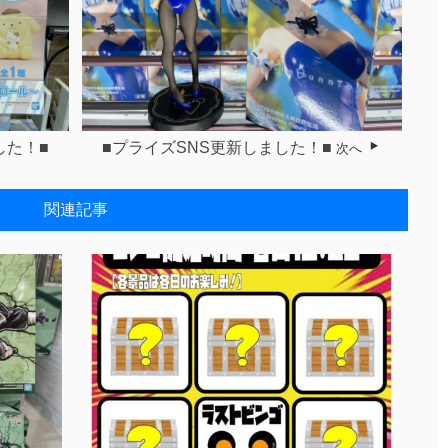
した！■
■プライズSNS更新しました！■
次へ
関連記事