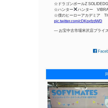
☆ドラゴンボールZ SOLIDEDGE
☆ハンター
ハンター VIBRA
☆僕のヒーローアカデミア THE A
pic.twitter.com/cDKpxfzdWD
— お宝中古市場米沢店プライズコーナー
Face