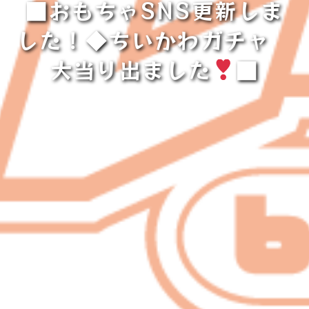
■おもちゃSNS更新しま
した！◆ちいかわガチャ
大当り出ました
■