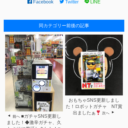
Facebook
Twitter
LINE
同カテゴリー前後の記事
おもちゃSNS更新しまし
た！ロボットガチャ NT賞
出ましたぁ
次へ
■ガチャSNS更新し
前へ
ました！◆激辛ガチャ、久