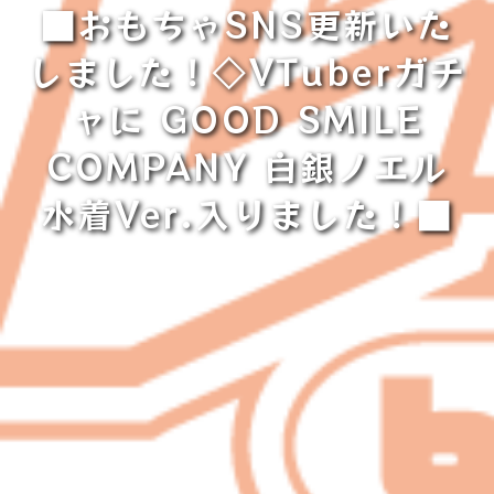
■おもちゃSNS更新いた
しました！◇VTuberガチ
ャに GOOD SMILE
COMPANY 白銀ノエル
水着Ver.入りました！■