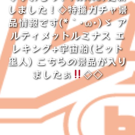
しました！◇特撮ガチャ景
品情報です(*｀･ω･)ゞ ア
ルティメットルミナス エ
レキング+宇宙船(ピット
星人) こちらの景品が入り
ましたぁ
◇◇