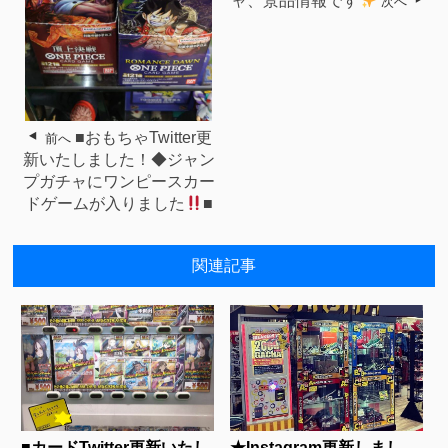
ャ、景品情報です
次へ
■おもちゃTwitter更
前へ
新いたしました！◆ジャン
プガチャにワンピースカー
ドゲームが入りました
■
関連記事
■カードTwitter更新いたし
★Instagram更新しまし