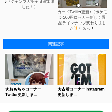
♪〈ジャンプガチャＳ賞出ま
した！〉
カードTwitter更新♪〈ポケモ
ン500円ロッカー新しく景
品ラインナップ変わりまし
た
〉
次へ
関連記事
★おもちゃコーナー
★古着コーナーInstagram
Twitter更新しま...
更新しま...