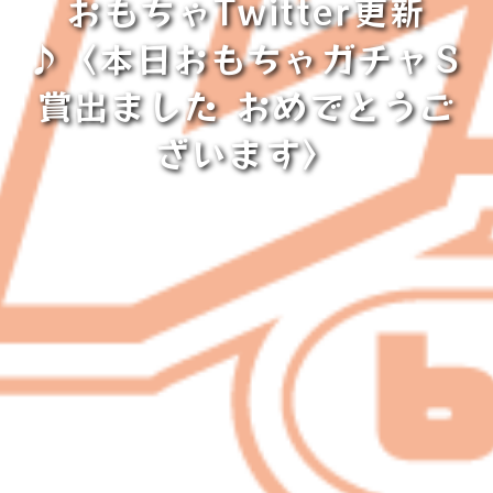
おもちゃTwitter更新
♪〈本日おもちゃガチャＳ
賞出ました おめでとうご
ざいます〉