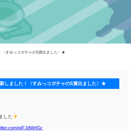
した！〈すみっコガチャのS賞出ました〉★
er更新しました！〈すみっコガチャのS賞出ました〉★
ました
witter.com/qiFJdWrIGc