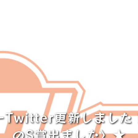
Twitter更新しまし
のS賞出ました〉★