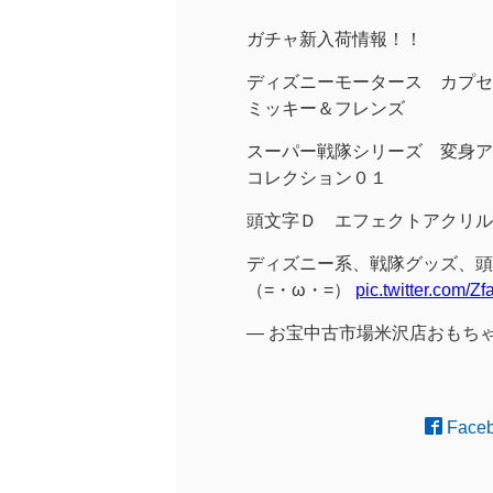
ガチャ新入荷情報！！
ディズニーモータース カプセ
ミッキー＆フレンズ
スーパー戦隊シリーズ 変身ア
コレクション０１
頭文字Ｄ エフェクトアクリル
ディズニー系、戦隊グッズ、頭
（=・ω・=）
pic.twitter.com/Z
— お宝中古市場米沢店おもちゃコーナ
Face