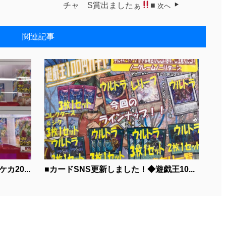
チャ S賞出ましたぁ
■
次へ
関連記事
20...
■カードSNS更新しました！◆遊戯王10...