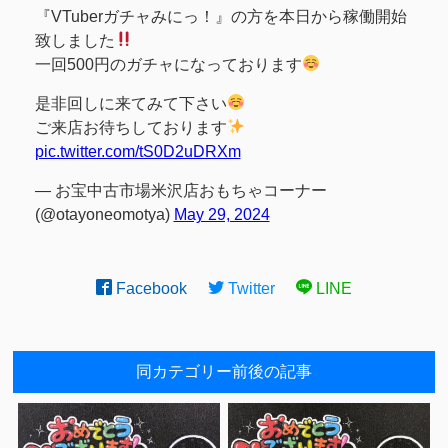
『VTuberガチャみにっ！』の方を本日から稼働開始
致しました
一回500円のガチャになっております
是非回しに来てみて下さい
ご来店お待ちしております
pic.twitter.com/tS0D2uDRXm
— お宝中古市場米沢店おもちゃコーナー
(@otayoneomotya)
May 29, 2024
Facebook
Twitter
LINE
同カテゴリー前後の記事