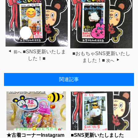
■SNS更新いたしま
前へ
■おもちゃSNS更新いたし
した！■
ました！■
次へ
関連記事
★古着コーナーInstagram
■SNS更新いたしました