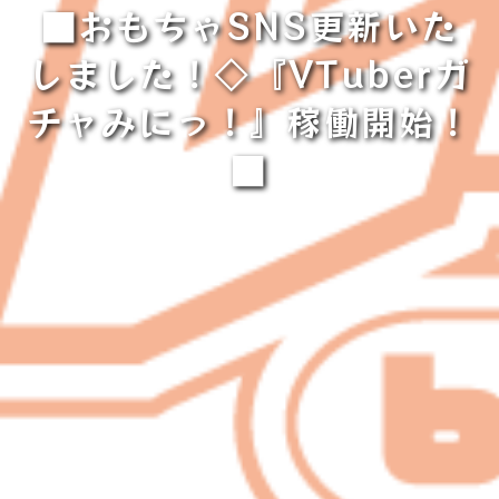
■おもちゃSNS更新いた
しました！◇『VTuberガ
チャみにっ！』稼働開始！
■